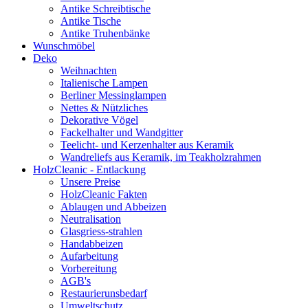
Antike Schreibtische
Antike Tische
Antike Truhenbänke
Wunschmöbel
Deko
Weihnachten
Italienische Lampen
Berliner Messinglampen
Nettes & Nützliches
Dekorative Vögel
Fackelhalter und Wandgitter
Teelicht- und Kerzenhalter aus Keramik
Wandreliefs aus Keramik, im Teakholzrahmen
HolzCleanic - Entlackung
Unsere Preise
HolzCleanic Fakten
Ablaugen und Abbeizen
Neutralisation
Glasgriess-strahlen
Handabbeizen
Aufarbeitung
Vorbereitung
AGB's
Restaurierunsbedarf
Umweltschutz